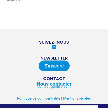
SUIVEZ-NOUS
L
i
n
NEWSLETTER
k
e
S'inscrire
d
i
n
CONTACT
Nous contacter
contact@afleya.com
Politique de confidentialité
|
Mentions légales