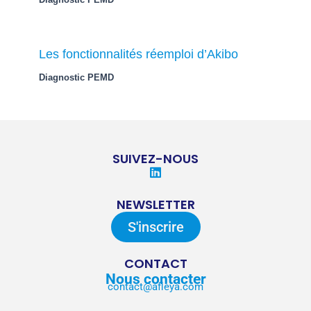
Les fonctionnalités réemploi d’Akibo
Diagnostic PEMD
SUIVEZ-NOUS
L
i
n
NEWSLETTER
k
e
S'inscrire
d
i
n
CONTACT
Nous contacter
contact@afleya.com